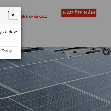
apište nám
NAPIŠTE NÁM
×
lektro@elektro-ksk.cz
gs below.
Deny