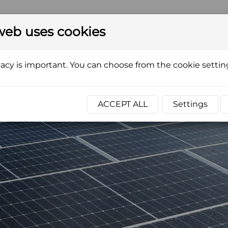
Zavolejte nám
N
web uses cookies
+420 465 323 091
e
vacy is important. You can choose from the cookie settin
SERVICES
REFERENCES
CONTACTS
ACCEPT ALL
Settings